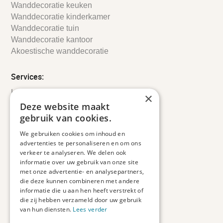
Wanddecoratie keuken
Wanddecoratie kinderkamer
Wanddecoratie tuin
Wanddecoratie kantoor
Akoestische wanddecoratie
Services:
Leveringsinformatie
×
Retourbeleid
Deze website maakt
Informatie
gebruik van cookies.
Maatwerk
We gebruiken cookies om inhoud en
Veelgestelde vragen
advertenties te personaliseren en om ons
Duurzaam ondernemen
verkeer te analyseren. We delen ook
informatie over uw gebruik van onze site
met onze advertentie- en analysepartners,
Contact informatie
die deze kunnen combineren met andere
informatie die u aan hen heeft verstrekt of
Etienne de Pinedaweg 34
die zij hebben verzameld door uw gebruik
3711 CH, Austerlitz
van hun diensten.
Lees verder
Nederland