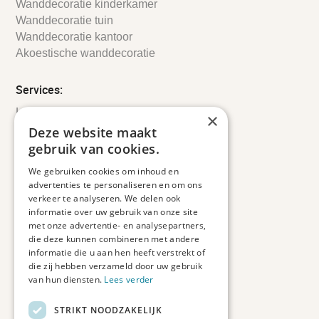
Wanddecoratie kinderkamer
Wanddecoratie tuin
Wanddecoratie kantoor
Akoestische wanddecoratie
Services:
Leveringsinformatie
×
Retourbeleid
Deze website maakt
Informatie
gebruik van cookies.
Maatwerk
We gebruiken cookies om inhoud en
Veelgestelde vragen
advertenties te personaliseren en om ons
Duurzaam ondernemen
verkeer te analyseren. We delen ook
informatie over uw gebruik van onze site
met onze advertentie- en analysepartners,
Contact informatie
die deze kunnen combineren met andere
informatie die u aan hen heeft verstrekt of
Etienne de Pinedaweg 34
die zij hebben verzameld door uw gebruik
3711 CH, Austerlitz
van hun diensten.
Lees verder
Nederland
STRIKT NOODZAKELIJK
info@fotoprintxl.nl