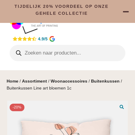
TIJDELIJK 20% VOORDEEL OP ONZE
GEHELE COLLECTIE
4.9/5
Home
/
Assortiment
/
Woonaccessoires
/
Buitenkussen
/
Buitenkussen Line art bloemen 1c
-20%
🔍