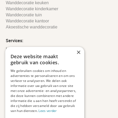
Wanddecoratie keuken
Wanddecoratie kinderkamer
Wanddecoratie tuin
Wanddecoratie kantoor
Akoestische wanddecoratie
Services:
Leveringsinformatie
×
Retourbeleid
Deze website maakt
Informatie
gebruik van cookies.
Maatwerk
We gebruiken cookies om inhoud en
Veelgestelde vragen
advertenties te personaliseren en om ons
Duurzaam ondernemen
verkeer te analyseren. We delen ook
informatie over uw gebruik van onze site
met onze advertentie- en analysepartners,
Contact informatie
die deze kunnen combineren met andere
informatie die u aan hen heeft verstrekt of
Etienne de Pinedaweg 34
die zij hebben verzameld door uw gebruik
3711 CH, Austerlitz
van hun diensten.
Lees verder
Nederland