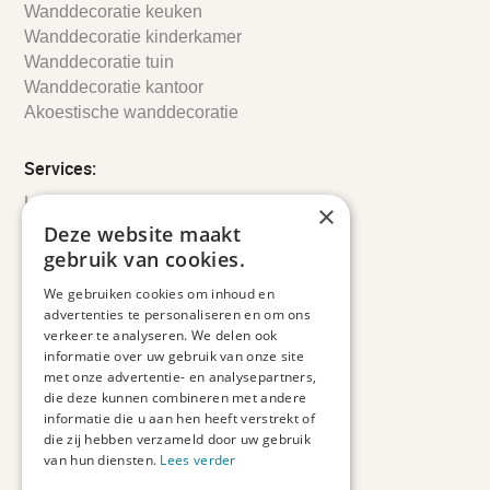
Wanddecoratie keuken
Wanddecoratie kinderkamer
Wanddecoratie tuin
Wanddecoratie kantoor
Akoestische wanddecoratie
Services:
Leveringsinformatie
×
Retourbeleid
Deze website maakt
Informatie
gebruik van cookies.
Maatwerk
We gebruiken cookies om inhoud en
Veelgestelde vragen
advertenties te personaliseren en om ons
Duurzaam ondernemen
verkeer te analyseren. We delen ook
informatie over uw gebruik van onze site
met onze advertentie- en analysepartners,
Contact informatie
die deze kunnen combineren met andere
informatie die u aan hen heeft verstrekt of
Etienne de Pinedaweg 34
die zij hebben verzameld door uw gebruik
3711 CH, Austerlitz
van hun diensten.
Lees verder
Nederland