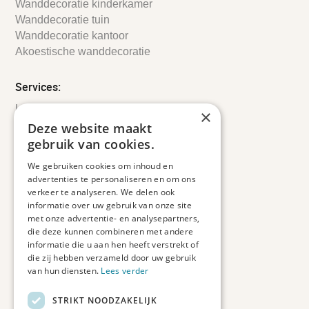
Wanddecoratie kinderkamer
Wanddecoratie tuin
Wanddecoratie kantoor
Akoestische wanddecoratie
Services:
Leveringsinformatie
×
Retourbeleid
Deze website maakt
Informatie
gebruik van cookies.
Maatwerk
We gebruiken cookies om inhoud en
Veelgestelde vragen
advertenties te personaliseren en om ons
Duurzaam ondernemen
verkeer te analyseren. We delen ook
informatie over uw gebruik van onze site
met onze advertentie- en analysepartners,
Contact informatie
die deze kunnen combineren met andere
informatie die u aan hen heeft verstrekt of
Etienne de Pinedaweg 34
die zij hebben verzameld door uw gebruik
3711 CH, Austerlitz
van hun diensten.
Lees verder
Nederland
STRIKT NOODZAKELIJK
info@fotoprintxl.nl