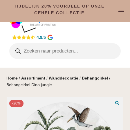
TIJDELIJK 20% VOORDEEL OP ONZE
GEHELE COLLECTIE
4.9/5
Home
/
Assortiment
/
Wanddecoratie
/
Behangcirkel
/
Behangcirkel Dino jungle
-20%
🔍