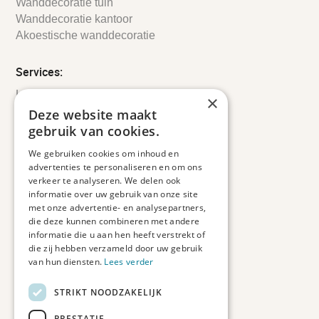
Wanddecoratie tuin
Wanddecoratie kantoor
Akoestische wanddecoratie
Services:
Leveringsinformatie
×
Retourbeleid
Deze website maakt
Informatie
gebruik van cookies.
Maatwerk
We gebruiken cookies om inhoud en
Veelgestelde vragen
advertenties te personaliseren en om ons
Duurzaam ondernemen
verkeer te analyseren. We delen ook
informatie over uw gebruik van onze site
met onze advertentie- en analysepartners,
Contact informatie
die deze kunnen combineren met andere
informatie die u aan hen heeft verstrekt of
Etienne de Pinedaweg 34
die zij hebben verzameld door uw gebruik
3711 CH, Austerlitz
van hun diensten.
Lees verder
Nederland
STRIKT NOODZAKELIJK
info@fotoprintxl.nl
0343 78 58 00
PRESTATIE