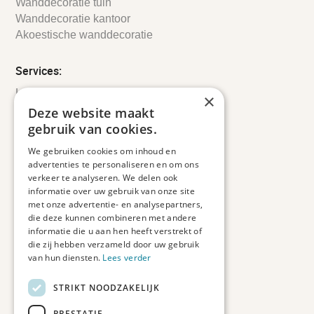
Wanddecoratie tuin
Wanddecoratie kantoor
Akoestische wanddecoratie
Services:
Leveringsinformatie
×
Retourbeleid
Deze website maakt
Informatie
gebruik van cookies.
Maatwerk
We gebruiken cookies om inhoud en
Veelgestelde vragen
advertenties te personaliseren en om ons
Duurzaam ondernemen
verkeer te analyseren. We delen ook
informatie over uw gebruik van onze site
met onze advertentie- en analysepartners,
Contact informatie
die deze kunnen combineren met andere
informatie die u aan hen heeft verstrekt of
Etienne de Pinedaweg 34
die zij hebben verzameld door uw gebruik
3711 CH, Austerlitz
van hun diensten.
Lees verder
Nederland
STRIKT NOODZAKELIJK
info@fotoprintxl.nl
0343 78 58 00
PRESTATIE