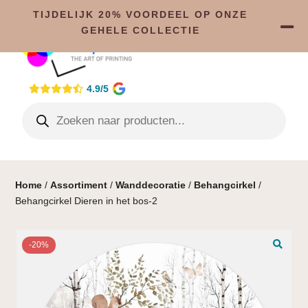
TIJDELIJK 20% VOORDEEL OP ONZE
GEHELE COLLECTIE
4.9/5
Home
/
Assortiment
/
Wanddecoratie
/
Behangcirkel
/
Behangcirkel Dieren in het bos-2
-20%
🔍