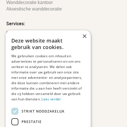
Wanddecoratie kantoor
Akoestische wanddecoratie
Services:
Leveringsinformatie
×
Retourbeleid
Deze website maakt
Informatie
gebruik van cookies.
Maatwerk
We gebruiken cookies om inhoud en
Veelgestelde vragen
advertenties te personaliseren en om ons
Duurzaam ondernemen
verkeer te analyseren. We delen ook
informatie over uw gebruik van onze site
met onze advertentie- en analysepartners,
Contact informatie
die deze kunnen combineren met andere
informatie die u aan hen heeft verstrekt of
Etienne de Pinedaweg 34
die zij hebben verzameld door uw gebruik
3711 CH, Austerlitz
van hun diensten.
Lees verder
Nederland
STRIKT NOODZAKELIJK
info@fotoprintxl.nl
0343 78 58 00
PRESTATIE