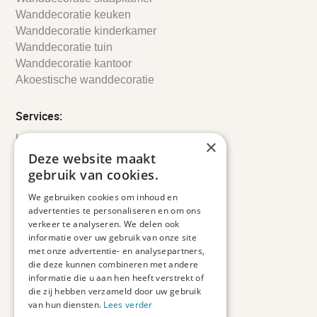
Wanddecoratie keuken
Wanddecoratie kinderkamer
Wanddecoratie tuin
Wanddecoratie kantoor
Akoestische wanddecoratie
Services:
Leveringsinformatie
×
Retourbeleid
Deze website maakt
Informatie
gebruik van cookies.
Maatwerk
We gebruiken cookies om inhoud en
Veelgestelde vragen
advertenties te personaliseren en om ons
Duurzaam ondernemen
verkeer te analyseren. We delen ook
informatie over uw gebruik van onze site
met onze advertentie- en analysepartners,
Contact informatie
die deze kunnen combineren met andere
informatie die u aan hen heeft verstrekt of
Etienne de Pinedaweg 34
die zij hebben verzameld door uw gebruik
3711 CH, Austerlitz
van hun diensten.
Lees verder
Nederland