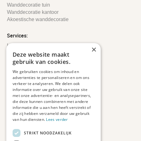
Wanddecoratie tuin
Wanddecoratie kantoor
Akoestische wanddecoratie
Services:
Leveringsinformatie
×
Retourbeleid
Deze website maakt
Informatie
gebruik van cookies.
Maatwerk
We gebruiken cookies om inhoud en
Veelgestelde vragen
advertenties te personaliseren en om ons
Duurzaam ondernemen
verkeer te analyseren. We delen ook
informatie over uw gebruik van onze site
met onze advertentie- en analysepartners,
Contact informatie
die deze kunnen combineren met andere
informatie die u aan hen heeft verstrekt of
Etienne de Pinedaweg 34
die zij hebben verzameld door uw gebruik
3711 CH, Austerlitz
van hun diensten.
Lees verder
Nederland
STRIKT NOODZAKELIJK
info@fotoprintxl.nl