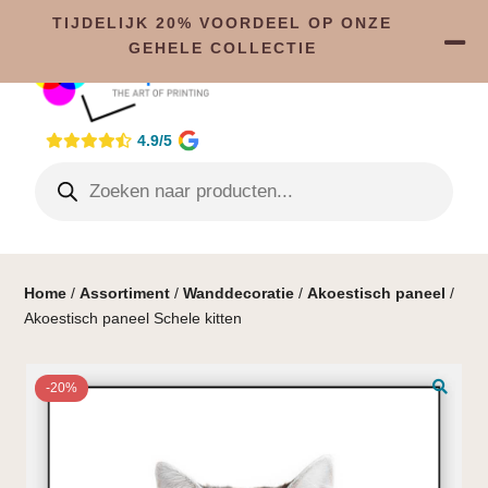
TIJDELIJK 20% VOORDEEL OP ONZE
GEHELE COLLECTIE
4.9/5
Home
/
Assortiment
/
Wanddecoratie
/
Akoestisch paneel
/
Akoestisch paneel Schele kitten
-20%
🔍