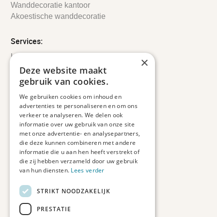
Wanddecoratie kantoor
Akoestische wanddecoratie
Services:
Leveringsinformatie
×
Retourbeleid
Deze website maakt
Informatie
gebruik van cookies.
Maatwerk
We gebruiken cookies om inhoud en
Veelgestelde vragen
advertenties te personaliseren en om ons
Duurzaam ondernemen
verkeer te analyseren. We delen ook
informatie over uw gebruik van onze site
met onze advertentie- en analysepartners,
Contact informatie
die deze kunnen combineren met andere
informatie die u aan hen heeft verstrekt of
Etienne de Pinedaweg 34
die zij hebben verzameld door uw gebruik
3711 CH, Austerlitz
van hun diensten.
Lees verder
Nederland
STRIKT NOODZAKELIJK
info@fotoprintxl.nl
0343 78 58 00
PRESTATIE