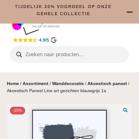
TIJDELIJK 20% VOORDEEL OP ONZE
GEHELE COLLECTIE
4.9/5
Home
/
Assortiment
/
Wanddecoratie
/
Akoestisch paneel
/
Akoestisch Paneel Line art gezichten blauwgrijs 1a
-20%
🔍