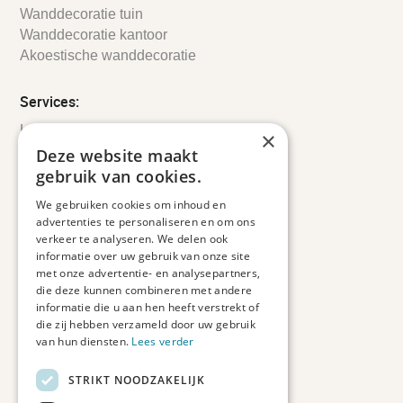
Wanddecoratie tuin
Wanddecoratie kantoor
Akoestische wanddecoratie
Services:
Leveringsinformatie
×
Retourbeleid
Deze website maakt
Informatie
gebruik van cookies.
Maatwerk
We gebruiken cookies om inhoud en
Veelgestelde vragen
advertenties te personaliseren en om ons
Duurzaam ondernemen
verkeer te analyseren. We delen ook
informatie over uw gebruik van onze site
met onze advertentie- en analysepartners,
Contact informatie
die deze kunnen combineren met andere
informatie die u aan hen heeft verstrekt of
Etienne de Pinedaweg 34
die zij hebben verzameld door uw gebruik
3711 CH, Austerlitz
van hun diensten.
Lees verder
Nederland
STRIKT NOODZAKELIJK
info@fotoprintxl.nl