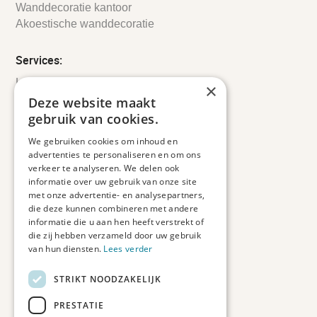
Wanddecoratie kantoor
Akoestische wanddecoratie
Services:
Leveringsinformatie
×
Retourbeleid
Deze website maakt
Informatie
gebruik van cookies.
Maatwerk
We gebruiken cookies om inhoud en
Veelgestelde vragen
advertenties te personaliseren en om ons
Duurzaam ondernemen
verkeer te analyseren. We delen ook
informatie over uw gebruik van onze site
met onze advertentie- en analysepartners,
Contact informatie
die deze kunnen combineren met andere
informatie die u aan hen heeft verstrekt of
Etienne de Pinedaweg 34
die zij hebben verzameld door uw gebruik
3711 CH, Austerlitz
van hun diensten.
Lees verder
Nederland
STRIKT NOODZAKELIJK
info@fotoprintxl.nl
0343 78 58 00
PRESTATIE